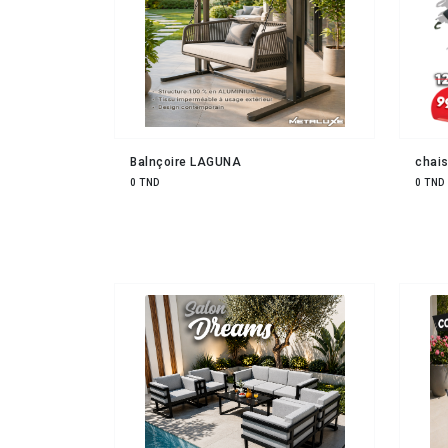
Balnçoire LAGUNA
chais
0 TND
0 TND